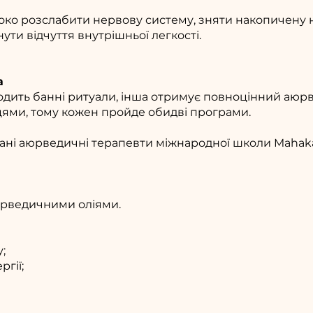
око розслабити нервову систему, зняти накопичену н
ути відчуття внутрішньої легкості.
а
одить банні ритуали, інша отримує повноцінний аюр
цями, тому кожен пройде обидві програми.
ні аюрведичні терапевти міжнародної школи Mahakal
аюрведичними оліями.
у;
гії;