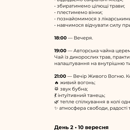
• збиратимемо цілющі трави;
• плестимемо вінки;
• познайомимося з лікарським
• навчимося відчувати силу при
18:00
— Вечеря.
19:00
— Авторська чайна церемо
Чай із дикорослих трав, практ
налаштування на внутрішню т
21:00
— Вечір Живого Вогню. Ко
🔥 живий вогонь;
🥁 звук бубна;
💃 інтуїтивний танець;
🌿 тепле спілкування в колі од
✨ атмосфера свободи, радості 
День 2 • 10 вересня