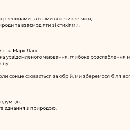
и рослинами та їхніми властивостями;
роди та взаємодіяти зі стихіями.
нія Марії Ланг.
ика усвідомленого чаювання, глибоке розслаблення н
ишу.
ли сонце сховається за обрій, ми зберемося біля вог
нодумців;
та єднання з природою.