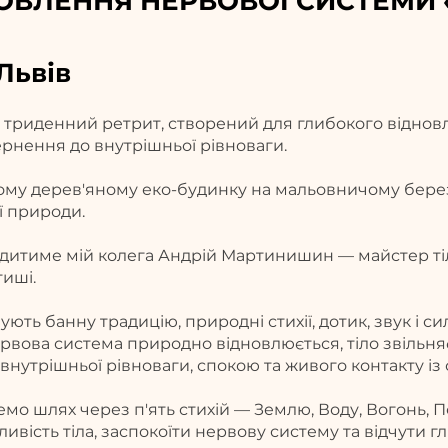
ОВЛЕННЯ НЕРВОВОЇ СИСТЕМИ «
 Львів
 триденний ретрит, створений для глибокого віднов
рнення до внутрішньої рівноваги.
му дерев'яному еко-будинку на мальовничому березі 
ої природи.
дитиме мій колега Андрій Мартинишин — майстер тіл
тиші.
ють банну традицію, природні стихії, дотик, звук і си
рвова система природно відновлюється, тіло звільняє
внутрішньої рівноваги, спокою та живого контакту із
мо шлях через п'ять стихій — Землю, Воду, Вогонь, П
ивість тіла, заспокоїти нервову систему та відчути г