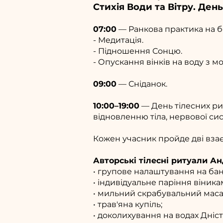
Стихія Води та Вітру. Ден
07:00
— Ранкова практика на бе
- Медитація.
- Підношення Сонцю.
- Опускання вінків на воду з м
09:00
— Сніданок.
10:00–19:00
— День тілесних ри
відновленню тіла, нервової сис
Кожен учасник пройде дві вз
Авторські тілесні ритуали 
• групове налаштування на ба
• індивідуальне паріння віника
• мильний скрабувальний маса
• трав'яна купіль;
• доколихування на водах Дніст