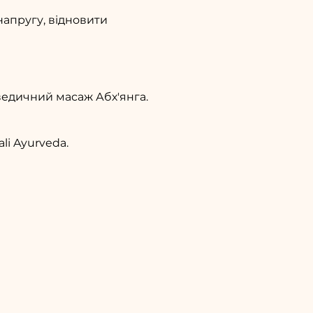
апругу, відновити
ведичний масаж Абх'янга.
i Ayurveda.