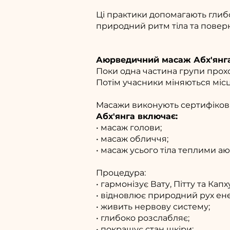
Ці практики допомагають глиб
природний ритм тіла та поверн
Аюрведичний масаж Абх'янг
Поки одна частина групи прох
Потім учасники міняються міс
Масажи виконують сертифікова
Абх'янга включає:
• масаж голови;
• масаж обличчя;
• масаж усього тіла теплими 
Процедура:
• гармонізує Вату, Пітту та Капх
• відновлює природний рух енер
• живить нервову систему;
• глибоко розслабляє;
• покращує стан шкіри;