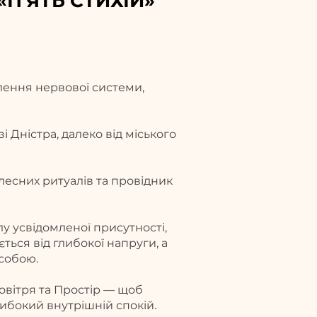
П'ЯТЬ СТИХІЙ»
лення нервової системи,
Дністра, далеко від міського
есних ритуалів та провідник
лу усвідомленої присутності,
ться від глибокої напруги, а
 собою.
овітря та Простір — щоб
либокий внутрішній спокій.