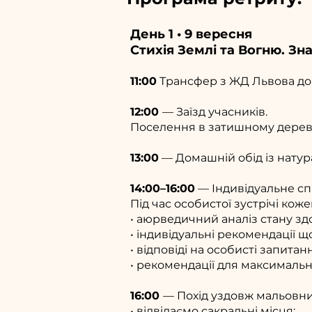
День 1 • 9 вересня
Стихія Землі та Вогню. Зн
11:00
Трансфер з ЖД Львова до
12:00
— Заїзд учасників.
Поселення в затишному дерев'
13:00
— Домашній обід із натур
14:00–16:00
— Індивідуальне сп
Під час особистої зустрічі кож
• аюрведичний аналіз стану здо
• індивідуальні рекомендації щ
• відповіді на особисті запитан
• рекомендації для максималь
16:00
— Похід уздовж мальовнич
• відвідаємо сакральні місця;