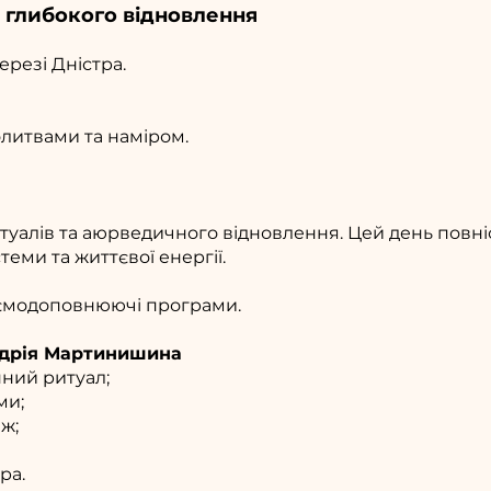
ь глибокого відновлення
резі Дністра.
олитвами та наміром.
туалів та аюрведичного відновлення. Цей день повн
теми та життєвої енергії.
аємодоповнюючі програми.
Андрія Мартинишина
нний ритуал;
ми;
ж;
ра.