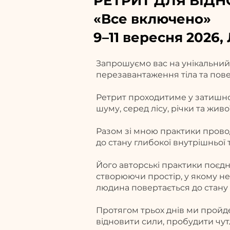
РЕТРИТ ДЛЯ ВІДН
«Все включено»
9–11 вересня 2026,
Запрошуємо вас на унікальний
перезавантаження тіла та пове
Ретрит проходитиме у затишно
шуму, серед лісу, річки та жив
Разом зі мною практики прово
до стану глибокої внутрішньої 
Його авторські практики поєдну
створюючи простір, у якому не
людина повертається до стану 
Протягом трьох днів ми пройде
відновити сили, пробудити чутл