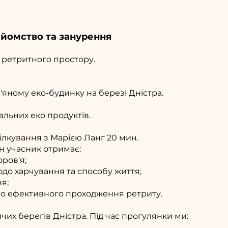
айомство та занурення
 ретритного простору.
яному еко-будинку на березі Дністра.
альних еко продуктів.
ілкування з Марією Ланг 20 мин.
ен учасник отримає:
ров'я;
одо харчування та способу життя;
ня;
но ефективного проходження ретриту.
их берегів Дністра. Під час прогулянки ми: