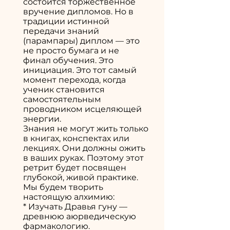
состоится торжественное
вручение дипломов. Но в
традиции истинной
передачи знаний
(парампары) диплом — это
не просто бумага и не
финал обучения. Это
инициация. Это тот самый
момент перехода, когда
ученик становится
самостоятельным
проводником исцеляющей
энергии.
Знания не могут жить только
в книгах, конспектах или
лекциях. Они должны ожить
в ваших руках. Поэтому этот
ретрит будет посвящен
глубокой, живой практике.
Мы будем творить
настоящую алхимию:
* Изучать Дравья гуну —
древнюю аюрведическую
фармакологию.