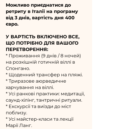
Можливо приєднатися до
ретриту в Італії на програму
від 3 днів, вартість дня 400
євро.
У ВАРТІСТЬ ВКЛЮЧЕНО ВСЕ,
ЩО ПОТРІБНО ДЛЯ ВАШОГО
ПЕРЕТВОРЕННЯ:
* Проживання (9 днів / 8 ночей)
на розкішній готичній віллі в
Спонгано.
* Щоденний трансфер на пляжі.
* Триразове аюрведичне
харчування на віллі.
* Усі ранкові практики: медитації,
саунд-хілінг, тантричні ритуали.
* Екскурсії та виїзди до міст
поблизу.
* Усі майстер-класи та лекції
Марії Ланг.