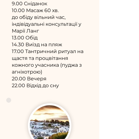
9.00 Сніданок
10.00
Масаж 60 хв.
до обіду вільний час,
індівідуальні консультації у
Марії Ланг
13.00 Обід
14.30 Виїзд на пляж
17.00 Тантричний ритуал на
щастя та процвітання
кожного учасника (пуджа з
агніхотрою)
20.00 Вечеря
22.00 Відхід до сну