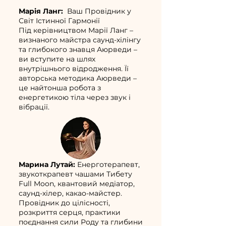
Марія Ланг:
Ваш Провідник у
Світ Істинної Гармонії
Під керівництвом Марії Ланг –
визнаного майстра саунд-хілінгу
та глибокого знавця Аюрведи –
ви вступите на шлях
внутрішнього відродження. Її
авторська методика Аюрведи –
це найтонша робота з
енергетикою тіла через звук і
вібрації.
Марина Лутай:
Енерготерапевт,
звукоткрапевт чашами Тибету
Full Moon, квантовий медіатор,
саунд-хілер, какао-майстер.
Провідник до цілісності,
розкриття серця, практики
поєднання сили Роду та глибини