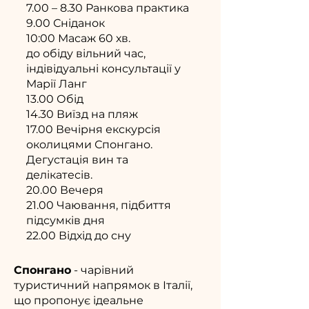
7.00 – 8.30 Ранкова практика
9.00 Сніданок
10:00 Масаж 60 хв.
до обіду вільний час,
індівідуальні консультації у
Марії Ланг
13.00 Обід
14.30 Виїзд на пляж
17.00 Вечірня екскурсія
околицями Спонгано.
Дегустація вин та
делікатесів.
20.00 Вечеря
21.00 Чаювання, підбиття
підсумків дня
22.00 Відхід до сну
Спонгано
- чарівний
туристичний напрямок в Італії,
що пропонує ідеальне