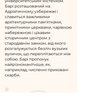
університетським містечком.
Барі розташований на
Адріатичному узбережжі і
славиться важливими
архітектурними пам'ятками,
примітними церквами, чарівною
набережною і цікавим
історичним центром з
стародавнім замком, від якого
розгалужується безліч вузьких
вуличок, що переплітаються між
собою. Барі пропонує
найрізноманітніше, як,
наприклад, численні приховані
скарби.