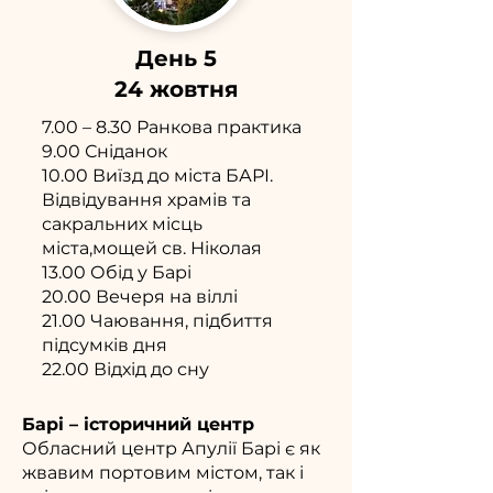
День 5
24 жовтня
7.00 – 8.30 Ранкова практика
9.00 Сніданок
10.00 Виїзд до міста БАРІ.
Відвідування храмів та
сакральних місць
міста,мощей св. Ніколая
13.00 Обід у Барі
20.00 Вечеря на віллі
21.00 Чаювання, підбиття
підсумків дня
22.00 Відхід до сну
Барі – історичний центр
Обласний центр Апулії Барі є як
жвавим портовим містом, так і