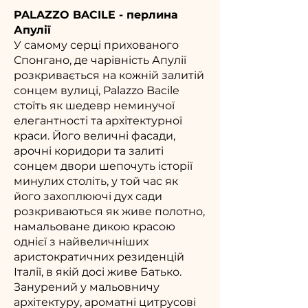
PALAZZO BACILE - перлина
Апулії
У самому серці прихованого
Спонгано, де чарівність Апулії
розкривається на кожній залитій
сонцем вулиці, Palazzo Bacile
стоїть як шедевр неминучої
елегантності та архітектурної
краси. Його величні фасади,
арочні коридори та залиті
сонцем двори шепочуть історії
минулих століть, у той час як
його захоплюючі дух сади
розкриваються як живе полотно,
намальоване дикою красою
однієї з найвеличніших
аристократичних резиденцій
Італії, в якій досі живе Батько.
Занурений у мальовничу
архітектуру, ароматні цитрусові