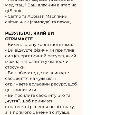
медитації: Ваш власний вівтар на
ці 9 днів.
- Світло та Аромат: Масляний
світильник (лампада) та пахощі.
РЕЗУЛЬТАТ, ЯКИЙ ВИ
ОТРИМАЄТЕ
- Вихід із стану хронічної втоми.
- Ви відчуєте фізичний приплив
сил (енергетичний ресурс), який
можна направити у бізнес чи
стосунки.
- Ви побачите, де ви зливаєте
своє життя на чужі цілі і
отримаєте вольовий ресурс, щоб
це припинити.
- Ви посилите свою інтуїцію та
„чуття”, щоб приймати
стратегічні рішення не зі страху,
а із прямого бачення ситуації.