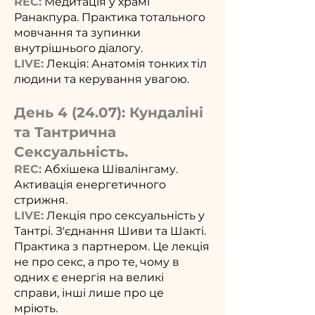
REC:
Медитація у храмі
Ранакпура. Практика тотального
мовчання та зупинки
внутрішнього діалогу.
LIVE:
Лекція: Анатомія тонких тіл
людини та керування увагою.
День 4 (24.07): Кундаліні
та Тантрична
Сексуальність.
REC:
Абхішека Шівалінгаму.
Активація енергетичного
стрижня.
LIVE:
Лекція про сексуальність у
Тантрі. З'єднання Шиви та Шакті.
Практика з партнером. Це лекція
не про секс, а про те, чому в
одних є енергія на великі
справи, інші лише про це
мріють.