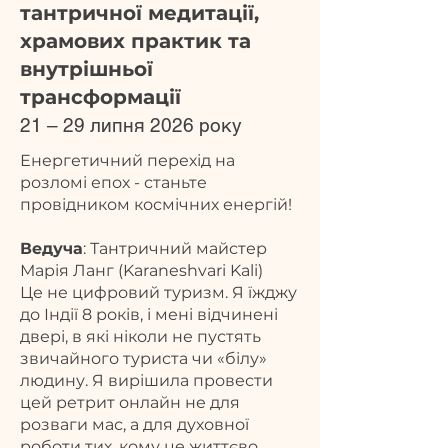
тантричної медитації,
храмових практик та
внутрішньої
трансформації
21 – 29 липня 2026 року
Енергетичний перехід на
розломі епох - станьте
провідником космічних енергій!
Ведуча
: Тантричний майстер
Марія Ланг (Karaneshvari Kali)
Це не цифровий туризм. Я їжджу
до Індії 8 років, і мені відчинені
двері, в які ніколи не пустять
звичайного туриста чи «білу»
людину. Я вирішила провести
цей ретрит онлайн не для
розваги мас, а для духовної
роботи тих, кому це життєво