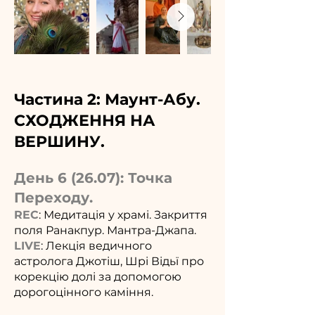
Частина 2: Маунт-Абу.
СХОДЖЕННЯ НА
ВЕРШИНУ.
День 6 (26.07): Точка
Переходу.
REC
: Медитація у храмі. Закриття
поля Ранакпур. Мантра-Джапа.
LIVE
: Лекція ведичного
астролога Джотіш, Шрі Відьї про
корекцію долі за допомогою
дорогоцінного каміння.