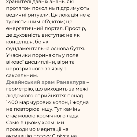
хранителі давніх знань, які
протягом поколінь підтримують
ведичні ритуали. Ця локація не є
туристичним об'єктом; це
енергетичний портал. Простір,
де духовність виступає не як
концепція, бо як
фундаментальна основа буття.
Учасники поринають у поле
вікової дисципліни, віри та
нерозривного зв'язку з
сакральним.
Джайнський храм Ранакпура
– ​​
геометрію, що виходить за межі
людського сприйняття: понад
1400 мармурових колон, і жодна
не повторює іншу. Тут камінь
стає мовою космічного ладу.
Саме в цьому храмі ми
проводимо медитації на
активацію потоку Сіріуса на