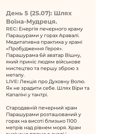
День 5 (25.07): Шлях
Воїна-Мудреця.
REC:
Енергія печерного храму
Парашурами у горах Аравалі.
Медитативна практика у храмі
«Пробудження Героя».
Парашурама 6й аватар Вішну,
який приніс людям військове
мистецтво та першу зброю з
металу.
LIVE:
Лекція про Духовну Волю.
Як не зрадити себе. Шлях Віри та
Капаліні у тантрі.
Стародавній печерний храм
Парашурами розташований у
горах на висоті близько 1100
метрів над рівнем моря. Храм