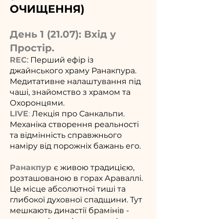
ОЧИЩЕННЯ)
День 1 (21.07): Вхід у
Простір.
REC
: Перший ефір із
джайнського храму Ранакпура.
Медитативне налаштування під
чаші, знайомство з храмом та
Охоронцями.
LIVE
:
Лекція про Санкальпи.
Механіка створення реальності
та відмінність справжнього
наміру від порожніх бажань его.
Ранакпур
є живою традицією,
розташованою в горах Араваллі.
Це місце абсолютної тиші та
глибокої духовної спадщини. Тут
мешкають династії брамінів -