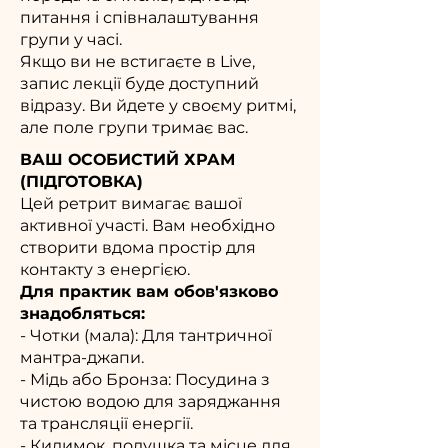
питання і співналаштування
групи у часі.
Якщо ви не встигаєте в Live,
запис лекції буде доступний
відразу. Ви йдете у своєму ритмі,
але поле групи тримає вас.
ВАШ ОСОБИСТИЙ ХРАМ
(ПІДГОТОВКА)
Цей ретрит вимагає вашої
активної участі. Вам необхідно
створити вдома простір для
контакту з енергією.
Для практик вам обов'язково
знадобляться:
- Чотки (мала): Для тантричної
мантра-джапи.
- Мідь або Бронза: Посудина з
чистою водою для заряджання
та трансляції енергії.
- Килимок, подушка та місце для