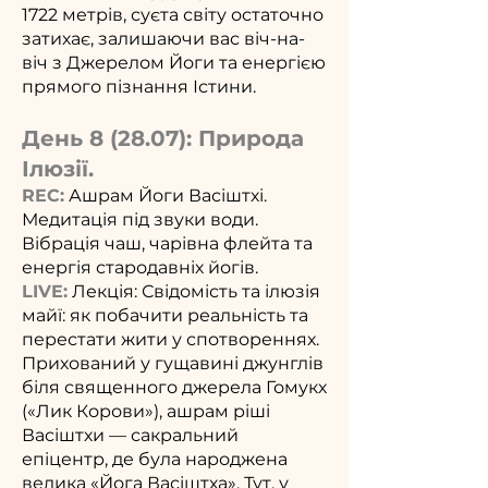
1722 метрів, суєта світу остаточно
затихає, залишаючи вас віч-на-
віч з Джерелом Йоги та енергією
прямого пізнання Істини.
День 8 (28.07): Природа
Ілюзії.
REC:
Ашрам Йоги Васіштхі.
Медитація під звуки води.
Вібрація чаш, чарівна флейта та
енергія стародавніх йогів.
LIVE:
Лекція: Свідомість та ілюзія
майї: як побачити реальність та
перестати жити у спотвореннях.
Прихований у гущавині джунглів
біля священного джерела Гомукх
(«Лик Корови»), ашрам ріші
Васіштхи — сакральний
епіцентр, де була народжена
велика «Йога Васіштха». Тут, у