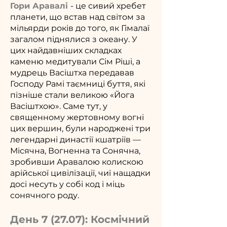
Гори Аравалі
- це сивий хребет
планети, що встав над світом за
мільярди років до того, як Гімалаї
загалом піднялися з океану. У
цих найдавніших складках
каменю медитували Сім Ріші, а
мудрець Васіштха передавав
Господу Рамі таємниці буття, які
пізніше стали великою «Йога
Васіштхою». Саме тут, у
священному жертовному вогні
цих вершин, були народжені три
легендарні династії кшатріїв —
Місячна, Вогненна та Сонячна,
зробивши Аравалою колискою
арійської цивілізації, чиї нащадки
досі несуть у собі код і міць
сонячного роду.
День 7 (27.07): Космічний