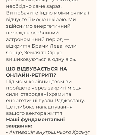
необхідно саме зараз.
Ви побачите Індію моїми очима і
відчуєте її моєю шкірою. Ми
здійснимо енергетичний
перехід в особливий
астрономічний період —
відкриття Брами Лева, коли
Сонце, Земля та Сіріус
вишиковуються в одну вісь.
ЩО ВІДБУВАЄТЬСЯ НА
ОНЛАЙН-РЕТРИТІ?
Під моїм керівництвом ви
пройдете через закриті місця
сили, стародавні храми та
енергетичні вузли Раджастану.
Це глибоке налаштування
вашого вектора життя.
Наші фундаментальні
завдання:
-
Активація внутрішнього Храму: