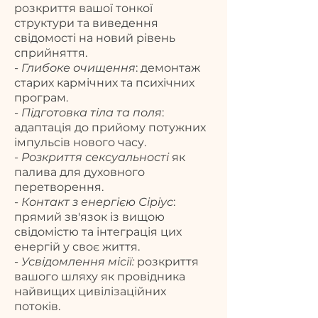
розкриття вашої тонкої
структури та виведення
свідомості на новий рівень
сприйняття.
-
Глибоке очищення
: демонтаж
старих кармічних та психічних
програм.
-
Підготовка тіла та поля
:
адаптація до прийому потужних
імпульсів нового часу.
-
Розкриття сексуальності
як
палива для духовного
перетворення.
-
Контакт з енергією Сіріус
:
прямий зв'язок із вищою
свідомістю та інтеграція цих
енергій у своє життя.
-
Усвідомлення місії:
розкриття
вашого шляху як провідника
найвищих цивілізаційних
потоків.