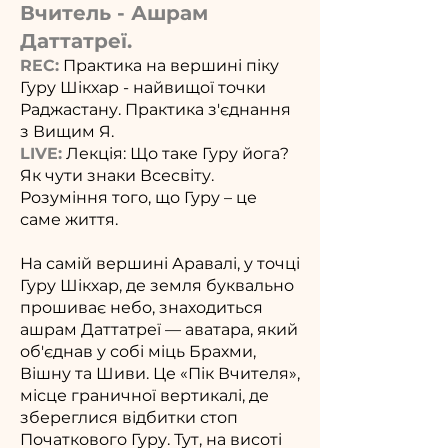
Вчитель - Ашрам
Даттатреї.
REC:
Практика на вершині піку
Гуру Шікхар - найвищої точки
Раджастану. Практика з'єднання
з Вищим Я.
LIVE:
Лекція: Що таке Гуру йога?
Як чути знаки Всесвіту.
Розуміння того, що Гуру – це
саме життя.
На самій вершині Аравалі, у точці
Гуру Шікхар, де земля буквально
прошиває небо, знаходиться
ашрам Даттатреї — аватара, який
об'єднав у собі міць Брахми,
Вішну та Шиви. Це «Пік Вчителя»,
місце граничної вертикалі, де
збереглися відбитки стоп
Початкового Гуру. Тут, на висоті