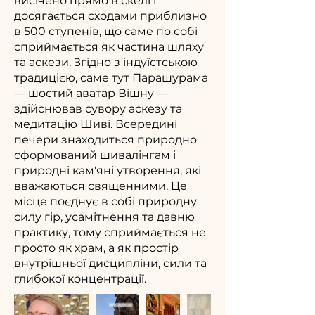
висічено прямо в скелі і
досягається сходами приблизно
в 500 ступенів, що саме по собі
сприймається як частина шляху
та аскези. Згідно з індуїстською
традицією, саме тут Парашурама
— шостий аватар Вішну —
здійснював сувору аскезу та
медитацію Шиві. Всередині
печери знаходиться природно
сформований шивалінгам і
природні кам'яні утворення, які
вважаються священними. Це
місце поєднує в собі природну
силу гір, усамітнення та давню
практику, тому сприймається не
просто як храм, а як простір
внутрішньої дисципліни, сили та
глибокої концентрації.