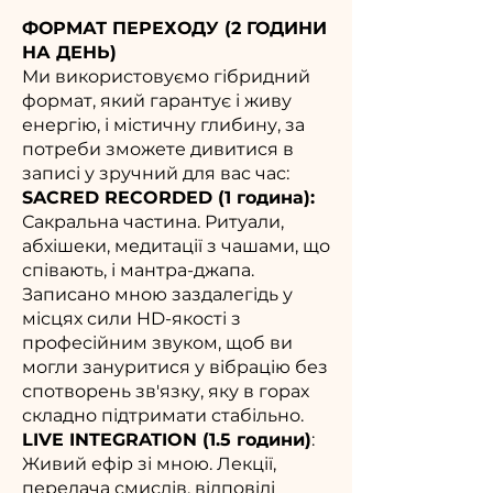
ФОРМАТ ПЕРЕХОДУ (2 ГОДИНИ
НА ДЕНЬ)
Ми використовуємо гібридний
формат, який гарантує і живу
енергію, і містичну глибину, за
потреби зможете дивитися в
записі у зручний для вас час:
SACRED RECORDED (1 година):
Сакральна частина. Ритуали,
абхішеки, медитації з чашами, що
співають, і мантра-джапа.
Записано мною заздалегідь у
місцях сили HD-якості з
професійним звуком, щоб ви
могли зануритися у вібрацію без
спотворень зв'язку, яку в горах
складно підтримати стабільно.
LIVE INTEGRATION (1.5 години)
:
Живий ефір зі мною. Лекції,
передача смислів, відповіді